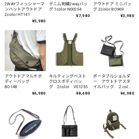
2WAYフィッシャーマ
デニム刺繍2wayバッ
アウトドア ミニバッ
ンハットアウトドア
グ 1color N00254
グ 2color BO969
2color HT141
¥7,980
¥3,980
¥5,980
アウトドアマルチボ
キルティングベスト
ポータブルショルダ
ディーバッグ
クロスボディバッ
ー アウトドアスタ
BO148
グ 2color VS1255
イルバッグ ２col
BO161
¥6,980
¥8,480
¥4,980