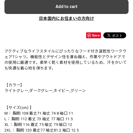
Add to cart
日本国内にお住まいの方向け
Save
アクティブなライフスタイルにぴったりなフード付き速乾性ワークウ
ェアTシャツ。機能性とデザイン性を兼ね備え、作業やアウトドアで
の使用に最適です。素早く乾く素材を使用しているため、汗をかいて
も快適な着心地を保ちます。
【カラー】
ライトグレー,ダークグレー,ネイビー,グリーン
【サイズ(cm) 】
M： 胸囲 108 着丈71 袖丈 74.8 袖口 11
L： 胸囲 112 着丈 73 袖丈 77 袖口 11.5
XL： 胸囲 116 着丈 75 袖丈 79 袖口 12
2XL： 胸囲 120 着丈77 袖丈81.2 袖口 12.5