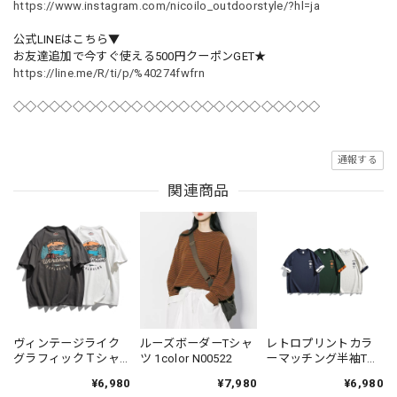
https://www.instagram.com/nicoilo_outdoorstyle/?hl=ja
公式LINEはこちら▼
お友達追加で今すぐ使える500円クーポンGET★
https://line.me/R/ti/p/%40274fwfrn
◇◇◇◇◇◇◇◇◇◇◇◇◇◇◇◇◇◇◇◇◇◇◇◇◇◇
通報する
関連商品
ヴィンテージライク
ルーズボーダーTシャ
レトロプリントカラ
グラフィックＴシャ
ツ 1color N00522
ーマッチング半袖Tシ
ツ 2color KH1031
ャツ 3color N00549
¥6,980
¥7,980
¥6,980