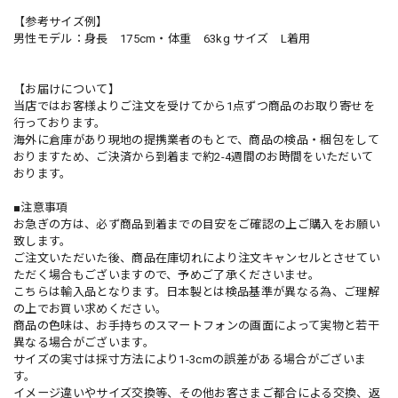
【参考サイズ例】
男性モデル：身長 175cm・体重 63kg サイズ L着用
【お届けについて】
当店ではお客様よりご注文を受けてから1点ずつ商品のお取り寄せを
行っております。
海外に倉庫があり現地の提携業者のもとで、商品の検品・梱包をして
おりますため、ご決済から到着まで約2-4週間のお時間をいただいて
おります。
■注意事項
お急ぎの方は、必ず商品到着までの目安をご確認の上ご購入をお願い
致します。
ご注文いただいた後、商品在庫切れにより注文キャンセルとさせてい
ただく場合もございますので、予めご了承くださいませ。
こちらは輸入品となります。日本製とは検品基準が異なる為、ご理解
の上でお買い求めください。
商品の色味は、お手持ちのスマートフォンの画面によって実物と若干
異なる場合がございます。
サイズの実寸は採寸方法により1-3cmの誤差がある場合がございま
す。
イメージ違いやサイズ交換等、その他お客さまご都合による交換、返