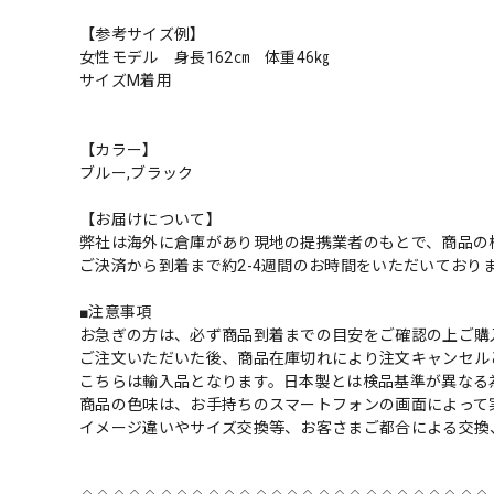
【参考サイズ例】
女性モデル 身長162㎝ 体重46㎏
サイズM着用
【カラー】
ブルー,ブラック
【お届けについて】
弊社は海外に倉庫があり現地の提携業者のもとで、商品の
ご決済から到着まで約2-4週間のお時間をいただいており
■注意事項
お急ぎの方は、必ず商品到着までの目安をご確認の上ご購
ご注文いただいた後、商品在庫切れにより注文キャンセル
こちらは輸入品となります。日本製とは検品基準が異なる
商品の色味は、お手持ちのスマートフォンの画面によって
イメージ違いやサイズ交換等、お客さまご都合による交換