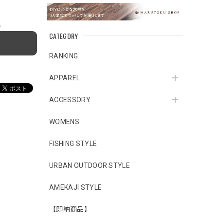
e
CATEGORY
RANKING
APPAREL
ACCESSORY
WOMENS
FISHING STYLE
URBAN OUTDOOR STYLE
AMEKAJI STYLE
【即納商品】