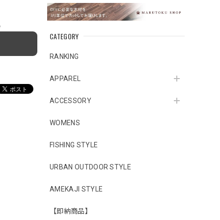
e
CATEGORY
RANKING
APPAREL
ACCESSORY
WOMENS
FISHING STYLE
URBAN OUTDOOR STYLE
AMEKAJI STYLE
【即納商品】