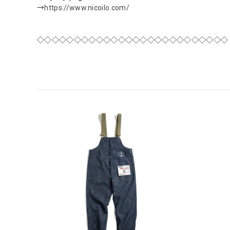
→
https://www.nicoilo.com/
◇◇◇◇◇◇◇◇◇◇◇◇◇◇◇◇◇◇◇◇◇◇◇◇◇◇