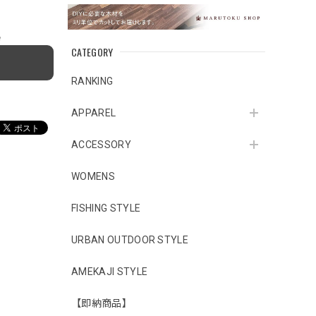
e
CATEGORY
RANKING
APPAREL
ACCESSORY
WOMENS
FISHING STYLE
URBAN OUTDOOR STYLE
AMEKAJI STYLE
【即納商品】