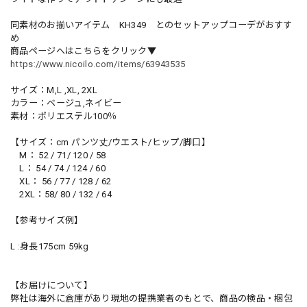
同素材のお揃いアイテム KH349 とのセットアップコーデがおすす
め
商品ページへはこちらをクリック▼
https://www.nicoilo.com/items/63943535
サイズ：M,L ,XL, 2XL
カラー：ベージュ,ネイビー
素材：ポリエステル100％
【サイズ：cm パンツ丈/ウエスト/ヒップ/脚口】
M： 52 / 71/ 120 / 58
L： 54 / 74 / 124 / 60
XL： 56 / 77 / 128 / 62
2XL：58/ 80 / 132 / 64
【参考サイズ例】
L :身長175cm 59kg
【お届けについて】
弊社は海外に倉庫があり現地の提携業者のもとで、商品の検品・梱包