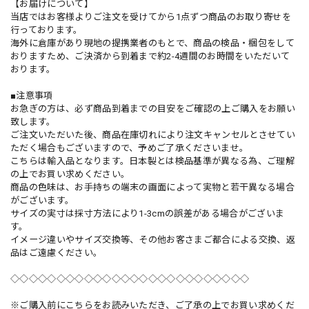
【お届けについて】
当店ではお客様よりご注文を受けてから1点ずつ商品のお取り寄せを
行っております。
海外に倉庫があり現地の提携業者のもとで、商品の検品・梱包をして
おりますため、ご決済から到着まで約2-4週間のお時間をいただいて
おります。
■注意事項
お急ぎの方は、必ず商品到着までの目安をご確認の上ご購入をお願い
致します。
ご注文いただいた後、商品在庫切れにより注文キャンセルとさせてい
ただく場合もございますので、予めご了承くださいませ。
こちらは輸入品となります。日本製とは検品基準が異なる為、ご理解
の上でお買い求めください。
商品の色味は、お手持ちの端末の画面によって実物と若干異なる場合
がございます。
サイズの実寸は採寸方法により1-3cmの誤差がある場合がございま
す。
イメージ違いやサイズ交換等、その他お客さまご都合による交換、返
品はご遠慮ください。
◇◇◇◇◇◇◇◇◇◇◇◇◇◇◇◇◇◇◇◇◇◇◇◇◇◇
※ご購入前にこちらをお読みいただき、ご了承の上でお買い求めくだ