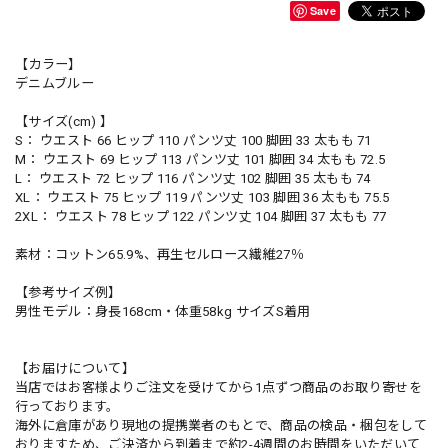
Save
【カラー】
デニムブルー
【サイズ(cm) 】
S： ウエスト 66 ヒップ 110 パンツ丈 100 脚囲 33 太もも 71
M： ウエスト 69 ヒップ 113 パンツ丈 101 脚囲 34 太もも 72.5
L： ウエスト 72 ヒップ 116 パンツ丈 102 脚囲 35 太もも 74
XL： ウエスト 75 ヒップ 119 パンツ丈 103 脚囲 36 太もも 75.5
2XL： ウエスト 78 ヒップ 122 パンツ丈 104 脚囲 37 太もも 77
素材：コットン65.9%、再生セルロース繊維27％
【参考サイズ例】
男性モデル：身長168cm・体重58kg サイズS着用
【お届けについて】
当店ではお客様よりご注文を受けてから1点ずつ商品のお取り寄せを
行っております。
海外に倉庫があり現地の提携業者のもとで、商品の検品・梱包をして
おりますため、ご決済から到着まで約2-4週間のお時間をいただいて