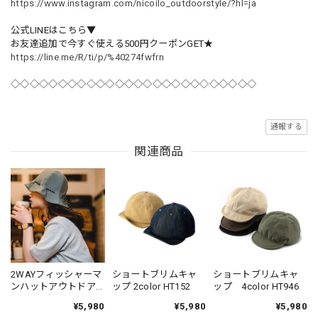
https://www.instagram.com/nicoilo_outdoorstyle/?hl=ja
公式LINEはこちら▼
お友達追加で今すぐ使える500円クーポンGET★
https://line.me/R/ti/p/%40274fwfrn
◇◇◇◇◇◇◇◇◇◇◇◇◇◇◇◇◇◇◇◇◇◇◇◇◇◇
通報する
関連商品
2WAYフィッシャーマ
ショートブリムキャ
ショートブリムキャ
ンハットアウトドア
ップ 2color HT152
ップ 4color HT946
2color HT141
¥5,980
¥5,980
¥5,980