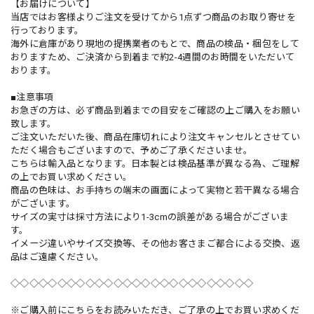
【お届けについて】
当店ではお客様よりご注文を受けてから1点ずつ商品のお取り寄せを
行っております。
海外に倉庫があり現地の提携業者のもとで、商品の検品・梱包をして
おりますため、ご決済から到着まで約2-4週間のお時間をいただいて
おります。
■注意事項
お急ぎの方は、必ず商品到着までの目安をご確認の上ご購入をお願い
致します。
ご注文いただいた後、商品在庫切れにより注文キャンセルとさせてい
ただく場合もございますので、予めご了承くださいませ。
こちらは輸入品となります。日本製とは検品基準が異なる為、ご理解
の上でお買い求めください。
商品の色味は、お手持ちの端末の画面によって実物と若干異なる場合
がございます。
サイズの実寸は採寸方法により1-3cmの誤差がある場合がございま
す。
イメージ違いやサイズ交換等、その他お客さまご都合による交換、返
品はご遠慮ください。
◇◇◇◇◇◇◇◇◇◇◇◇◇◇◇◇◇◇◇◇◇◇◇◇◇◇
※ご購入前にこちらをお読みいただき、ご了承の上でお買い求めくだ