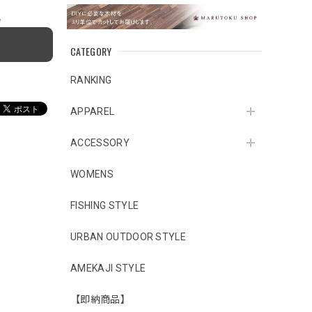
e
CATEGORY
RANKING
APPAREL
ACCESSORY
WOMENS
FISHING STYLE
URBAN OUTDOOR STYLE
AMEKAJI STYLE
【即納商品】