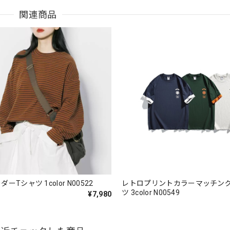
関連商品
ーTシャツ 1color N00522
レトロプリントカラーマッチン
ツ 3color N00549
¥7,980