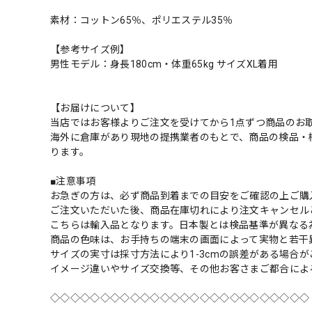
素材：コットン65％、ポリエステル35％
【参考サイズ例】
男性モデル：身長180cm・体重65kg サイズXL着用
【お届けについて】
当店ではお客様よりご注文を受けてから1点ずつ商品のお
海外に倉庫があり現地の提携業者のもとで、商品の検品・
ります。
■注意事項
お急ぎの方は、必ず商品到着までの目安をご確認の上ご購
ご注文いただいた後、商品在庫切れにより注文キャンセル
こちらは輸入品となります。日本製とは検品基準が異なる
商品の色味は、お手持ちの端末の画面によって実物と若干
サイズの実寸は採寸方法により1-3cmの誤差がある場合
イメージ違いやサイズ交換等、その他お客さまご都合によ
◇◇◇◇◇◇◇◇◇◇◇◇◇◇◇◇◇◇◇◇◇◇◇◇◇◇