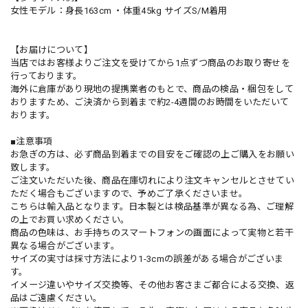
女性モデル：身長163cm ・体重45kg サイズS/M着用
【お届けについて】
当店ではお客様よりご注文を受けてから1点ずつ商品のお取り寄せを
行っております。
海外に倉庫があり現地の提携業者のもとで、商品の検品・梱包をして
おりますため、ご決済から到着まで約2-4週間のお時間をいただいて
おります。
■注意事項
お急ぎの方は、必ず商品到着までの目安をご確認の上ご購入をお願い
致します。
ご注文いただいた後、商品在庫切れにより注文キャンセルとさせてい
ただく場合もございますので、予めご了承くださいませ。
こちらは輸入品となります。日本製とは検品基準が異なる為、ご理解
の上でお買い求めください。
商品の色味は、お手持ちのスマートフォンの画面によって実物と若干
異なる場合がございます。
サイズの実寸は採寸方法により1-3cmの誤差がある場合がございま
す。
イメージ違いやサイズ交換等、その他お客さまご都合による交換、返
品はご遠慮ください。