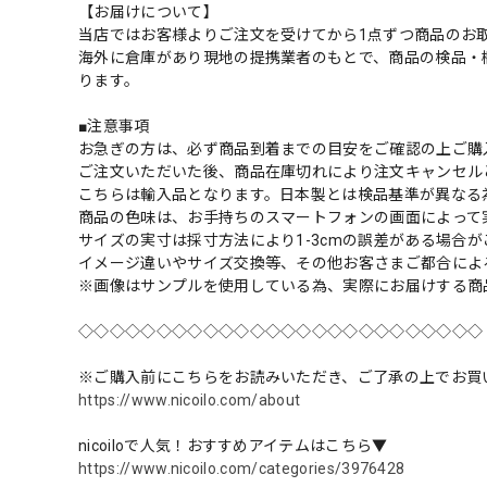
【お届けについて】
当店ではお客様よりご注文を受けてから1点ずつ商品のお
海外に倉庫があり現地の提携業者のもとで、商品の検品・
ります。
■注意事項
お急ぎの方は、必ず商品到着までの目安をご確認の上ご購
ご注文いただいた後、商品在庫切れにより注文キャンセル
こちらは輸入品となります。日本製とは検品基準が異なる
商品の色味は、お手持ちのスマートフォンの画面によって
サイズの実寸は採寸方法により1-3cmの誤差がある場合
イメージ違いやサイズ交換等、その他お客さまご都合によ
※画像はサンプルを使用している為、実際にお届けする商
◇◇◇◇◇◇◇◇◇◇◇◇◇◇◇◇◇◇◇◇◇◇◇◇◇◇
※ご購入前にこちらをお読みいただき、ご了承の上でお買
https://www.nicoilo.com/about
nicoiloで人気！おすすめアイテムはこちら▼
https://www.nicoilo.com/categories/3976428