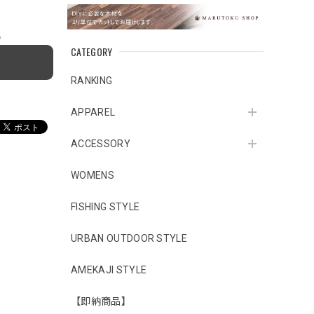
e
CATEGORY
RANKING
APPAREL
ACCESSORY
WOMENS
FISHING STYLE
URBAN OUTDOOR STYLE
AMEKAJI STYLE
【即納商品】