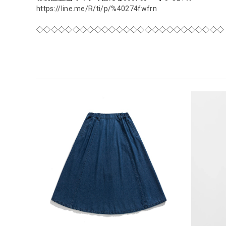
https://line.me/R/ti/p/%40274fwfrn
◇◇◇◇◇◇◇◇◇◇◇◇◇◇◇◇◇◇◇◇◇◇◇◇◇◇