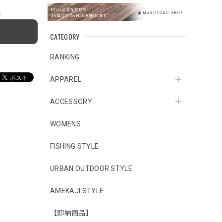
e
CATEGORY
RANKING
APPAREL
ACCESSORY
WOMENS
FISHING STYLE
URBAN OUTDOOR STYLE
AMEKAJI STYLE
【即納商品】