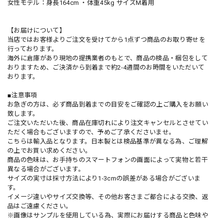
女性モデル：身長164cm ・体重45kg サイズM着用
【お届けについて】
当店ではお客様よりご注文を受けてから1点ずつ商品のお取り寄せを
行っております。
海外に倉庫があり現地の提携業者のもとで、商品の検品・梱包をして
おりますため、ご決済から到着まで約2-4週間のお時間をいただいて
おります。
■注意事項
お急ぎの方は、必ず商品到着までの目安をご確認の上ご購入をお願い
致します。
ご注文いただいた後、商品在庫切れにより注文キャンセルとさせてい
ただく場合もございますので、予めご了承くださいませ。
こちらは輸入品となります。日本製とは検品基準が異なる為、ご理解
の上でお買い求めください。
商品の色味は、お手持ちのスマートフォンの画面によって実物と若干
異なる場合がございます。
サイズの実寸は採寸方法により1-3cmの誤差がある場合がございま
す。
イメージ違いやサイズ交換等、その他お客さまご都合による交換、返
品はご遠慮ください。
※画像はサンプルを使用している為、実際にお届けする商品と色味や