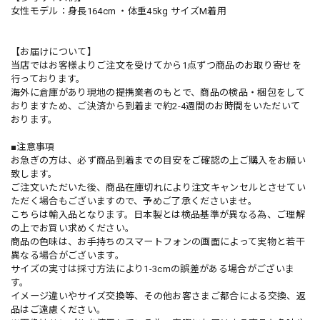
女性モデル：身長164cm ・体重45kg サイズM着用
【お届けについて】
当店ではお客様よりご注文を受けてから1点ずつ商品のお取り寄せを
行っております。
海外に倉庫があり現地の提携業者のもとで、商品の検品・梱包をして
おりますため、ご決済から到着まで約2-4週間のお時間をいただいて
おります。
■注意事項
お急ぎの方は、必ず商品到着までの目安をご確認の上ご購入をお願い
致します。
ご注文いただいた後、商品在庫切れにより注文キャンセルとさせてい
ただく場合もございますので、予めご了承くださいませ。
こちらは輸入品となります。日本製とは検品基準が異なる為、ご理解
の上でお買い求めください。
商品の色味は、お手持ちのスマートフォンの画面によって実物と若干
異なる場合がございます。
サイズの実寸は採寸方法により1-3cmの誤差がある場合がございま
す。
イメージ違いやサイズ交換等、その他お客さまご都合による交換、返
品はご遠慮ください。