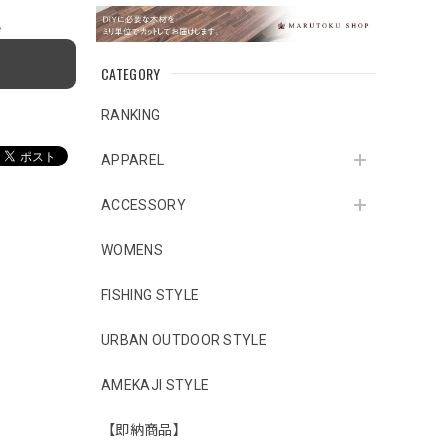
e
CATEGORY
RANKING
APPAREL
ACCESSORY
WOMENS
FISHING STYLE
URBAN OUTDOOR STYLE
AMEKAJI STYLE
【即納商品】