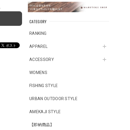
e
CATEGORY
RANKING
APPAREL
ACCESSORY
WOMENS
FISHING STYLE
URBAN OUTDOOR STYLE
AMEKAJI STYLE
【即納商品】