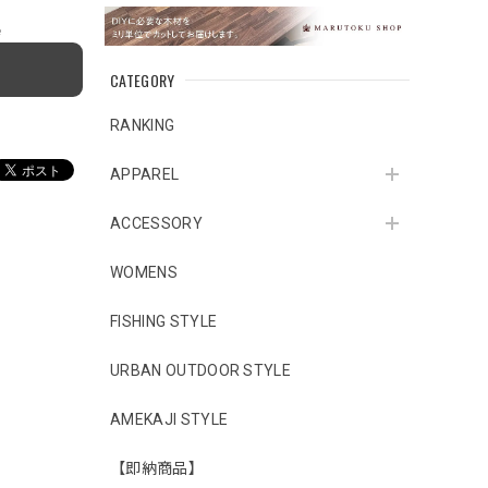
e
CATEGORY
RANKING
APPAREL
ACCESSORY
WOMENS
FISHING STYLE
URBAN OUTDOOR STYLE
AMEKAJI STYLE
【即納商品】