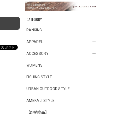
e
CATEGORY
RANKING
APPAREL
ACCESSORY
WOMENS
FISHING STYLE
URBAN OUTDOOR STYLE
AMEKAJI STYLE
【即納商品】