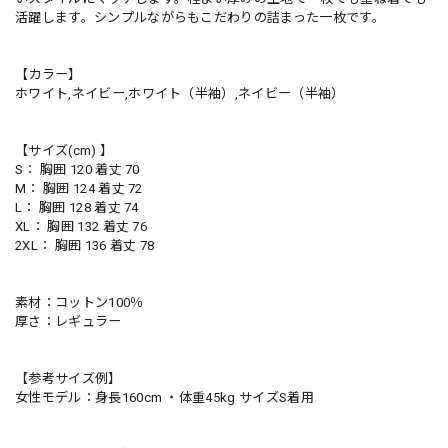
活躍します。シンプルながらもこだわりの詰まった一枚です。
【カラー】
ホワイト,ネイビー,ホワイト（半袖）,ネイビー（半袖）
【サイズ(cm) 】
S： 胸囲 120 着丈 70
M： 胸囲 124 着丈 72
L： 胸囲 128 着丈 74
XL： 胸囲 132 着丈 76
2XL： 胸囲 136 着丈 78
素材：コットン100％
厚さ：レギュラー
【参考サイズ例】
女性モデル：身長160cm ・体重45kg サイズS着用