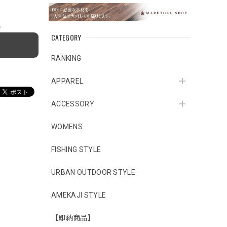
e
CATEGORY
RANKING
APPAREL
ACCESSORY
WOMENS
FISHING STYLE
URBAN OUTDOOR STYLE
AMEKAJI STYLE
【即納商品】