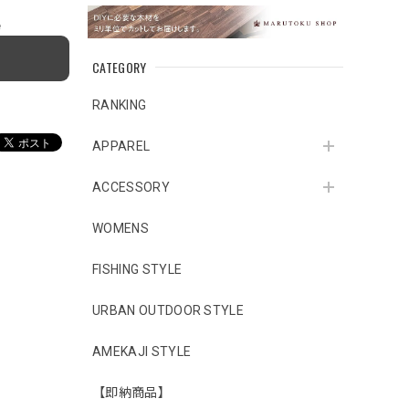
e
CATEGORY
RANKING
APPAREL
ACCESSORY
WOMENS
FISHING STYLE
URBAN OUTDOOR STYLE
AMEKAJI STYLE
【即納商品】