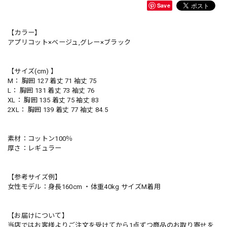
Save
【カラー】
アプリコット×ベージュ,グレー×ブラック
【サイズ(cm) 】
M： 胸囲 127 着丈 71 袖丈 75
L： 胸囲 131 着丈 73 袖丈 76
XL： 胸囲 135 着丈 75 袖丈 83
2XL： 胸囲 139 着丈 77 袖丈 84.5
素材：コットン100％
厚さ：レギュラー
【参考サイズ例】
女性モデル：身長160cm ・体重40kg サイズM着用
【お届けについて】
当店ではお客様よりご注文を受けてから1点ずつ商品のお取り寄せを