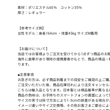
素材：ポリエステル65％ コットン35％
厚さ：レギュラー
【参考サイズ例】
女性モデル：身長164cm ・体重45kg サイズM着用
【お届けについて】
当店ではお客様よりご注文を受けてから1点ずつ商品のお
海外に倉庫があり現地の提携業者のもとで、商品の検品・
ります。
■注意事項
お急ぎの方は、必ず商品到着までの目安をご確認の上ご購
ご注文いただいた後、商品在庫切れにより注文キャンセル
こちらは輸入品となります。日本製とは検品基準が異なる
商品の色味は、お手持ちのスマートフォンの画面によって
サイズの実寸は採寸方法により1-3cmの誤差がある場合
イメージ違いやサイズ交換等、その他お客さまご都合によ