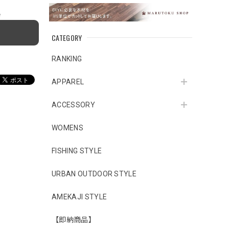
e
CATEGORY
RANKING
APPAREL
ACCESSORY
WOMENS
FISHING STYLE
URBAN OUTDOOR STYLE
AMEKAJI STYLE
【即納商品】