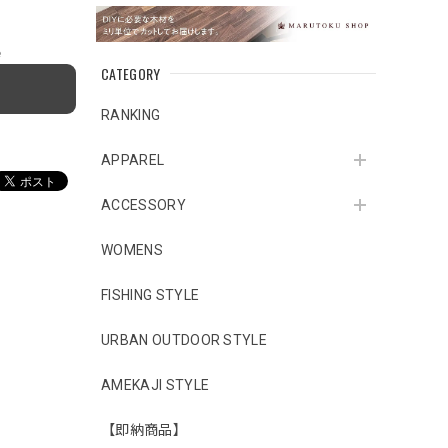
e
CATEGORY
RANKING
APPAREL
ACCESSORY
WOMENS
FISHING STYLE
URBAN OUTDOOR STYLE
AMEKAJI STYLE
【即納商品】