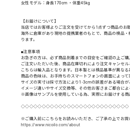
女性モデル：身長170cm ・体重45kg
【お届けについて】
当店ではお客様よりご注文を受けてから1点ずつ商品のお
海外に倉庫があり現地の提携業者のもとで、商品の検品・
ります。
■注意事項
お急ぎの方は、必ず商品到着までの目安をご確認の上ご購
ご注文いただいた後、商品在庫切れにより注文キャンセル
こちらは輸入品となります。日本製とは検品基準が異なる
商品の色味は、お手持ちのスマートフォンの画面によって
サイズの実寸は採寸方法により1-3cmの誤差がある場合
イメージ違いやサイズ交換等、その他お客さまご都合によ
※画像はサンプルを使用している為、実際にお届けする商
◇◇◇◇◇◇◇◇◇◇◇◇◇◇◇◇◇◇◇◇◇◇◇◇◇◇
※ご購入前にこちらをお読みいただき、ご了承の上でお買
https://www.nicoilo.com/about