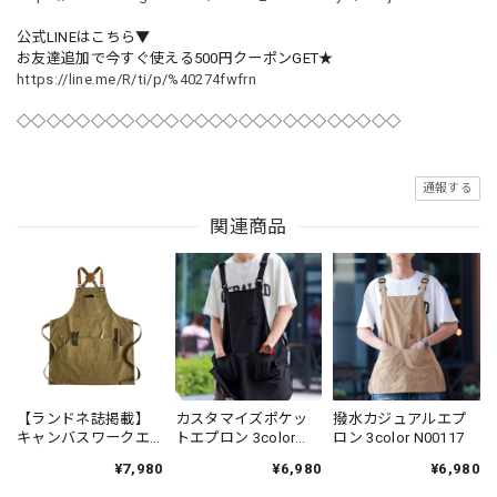
公式LINEはこちら▼
お友達追加で今すぐ使える500円クーポンGET★
https://line.me/R/ti/p/%40274fwfrn
◇◇◇◇◇◇◇◇◇◇◇◇◇◇◇◇◇◇◇◇◇◇◇◇◇◇
通報する
関連商品
【ランドネ誌掲載】
カスタマイズポケッ
撥水カジュアルエプ
キャンバスワークエ
トエプロン 3color
ロン 3color N00117
プロン 6color EP272
N00115
¥7,980
¥6,980
¥6,980