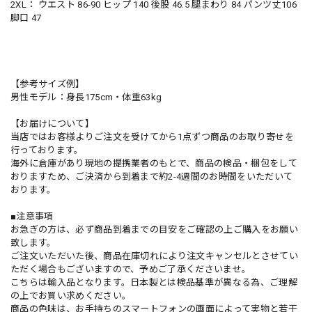
2XL： ウエスト 86-90 ヒップ 140 後股 46.5 腿まわり 84 パンツ丈106
脚口 47
【参考サイズ例】
男性モデル：身長175cm・体重63kg
【お届けについて】
当店ではお客様よりご注文を受けてから1点ずつ商品のお取り寄せを
行っております。
海外に倉庫があり現地の提携業者のもとで、商品の検品・梱包をして
おりますため、ご決済から到着まで約2-4週間のお時間をいただいて
おります。
■注意事項
お急ぎの方は、必ず商品到着までの目安をご確認の上ご購入をお願い
致します。
ご注文いただいた後、商品在庫切れにより注文キャンセルとさせてい
ただく場合もございますので、予めご了承くださいませ。
こちらは輸入品となります。日本製とは検品基準が異なる為、ご理解
の上でお買い求めください。
商品の色味は、お手持ちのスマートフォンの画面によって実物と若干